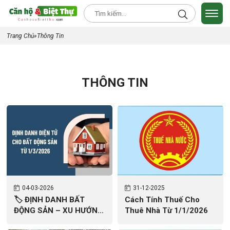
Trang Chủ
»
Thông Tin
THÔNG TIN
04
03-2026
31
12-2025
🏷️ ĐỊNH DANH BẤT
Cách Tính Thuế Cho
ĐỘNG SẢN – XU HƯỚNG
Thuê Nhà Từ 1/1/2026
BẮT BUỘC CỦA THỊ