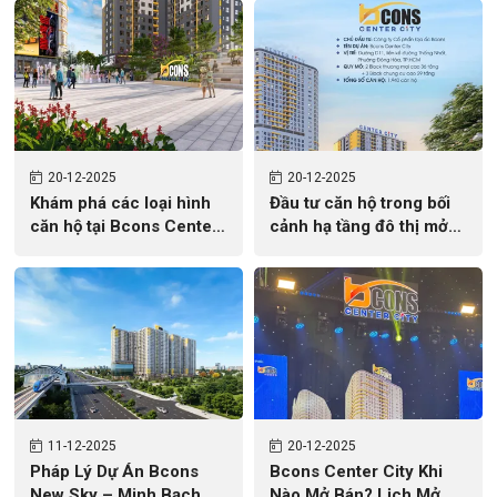
TRƯỜNG MỚI
20
12-2025
20
12-2025
Khám phá các loại hình
Đầu tư căn hộ trong bối
căn hộ tại Bcons Center
cảnh hạ tầng đô thị mở
City
rộng: góc nhìn từ Metro
số 2
11
12-2025
20
12-2025
Pháp Lý Dự Án Bcons
Bcons Center City Khi
New Sky – Minh Bạch,
Nào Mở Bán? Lịch Mở