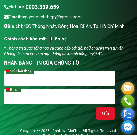
0903.339.659
Hotline:
Email:
nguyenminhthepy@gmail.com
Địa chỉ:
40C Thống Nhất, Đông Hòa, Dĩ An, Tp. Hồ Chí Minh
Chính sách bảo mật
Liên hệ
* Thông tin được tổng hợp và cung cấp bởi đội ngũ chuyên viên tư vấn.
Chúng tôi cam kết bảo mật thông tin khách hàng tuyệt đối.
NHẬN BẢNG TIN CỦA CHÚNG TÔI
Số điện thoại
Email
Gửi
Copyright © 2026 - CanHovaBietThu. All Rights Reserved.
Thiết kế website
bởi
MrWeb.vn