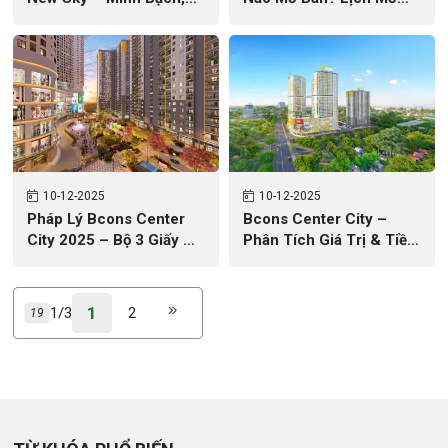
Rõ Ràng, Đảm Bảo An
Bán Chính Thức 2025
Tâm Cho Khách Hàng
(Cập Nhật Mới Nhất)
10
12-2025
10
12-2025
Pháp Lý Bcons Center
Bcons Center City –
City 2025 – Bộ 3 Giấy Tờ
Phân Tích Giá Trị & Tiềm
Quan Trọng Giúp Khách
Năng Đầu Tư Năm 2025
Hàng An Tâm Xuống
Tiền
1
1/3
2
19