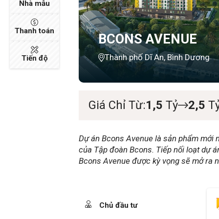
Nhà mẫu
Thanh toán
BCONS AVENUE
Thành phố Dĩ An, Bình Dương
Tiến độ
Giá Chỉ Từ:
1,5
Tỷ
2,5
T
Dự án Bcons Avenue là sản phẩm mới nhấ
của Tập đoàn Bcons. Tiếp nối loạt dự án 
Bcons Avenue được kỳ vọng sẽ mở ra nhi
Chủ đầu tư