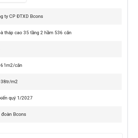
g ty CP ĐTXD Bcons
oà tháp cao 35 tầng 2 hầm 536 căn
6
–61m2/căn
–38tr/m2
kiến quý 1/2027
 đoàn Bcons