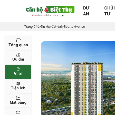
DỰ
CHỦ 
ÁN
TƯ
Trang Chủ
»
Dự Án
»
Căn hộ
»
Bcons Avenue
Tổng quan
Ưu đãi
Vị trí
Tiện ích
Mặt bằng