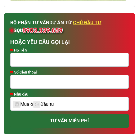
BỘ PHẬN TƯ VẤN
DỰ ÁN TỪ
CHỦ ĐẦU TƯ
0903.339.659
GỌI:
HOẶC YÊU CẦU GỌI LẠI
Họ Tên
Số điện thoại
Nhu cầu
Mua ở
Đầu tư
TƯ VẤN MIỄN PHÍ