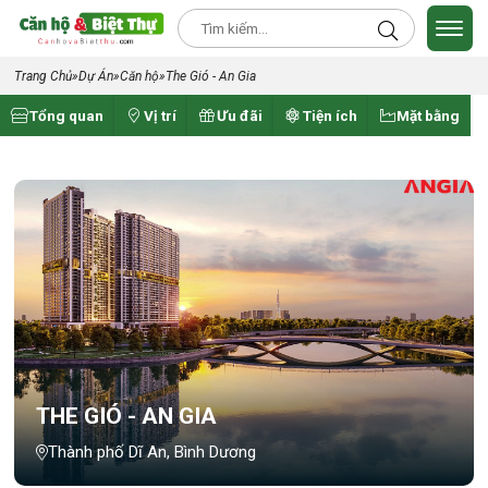
Trang Chủ
»
Dự Án
»
Căn hộ
»
The Gió - An Gia
Tổng quan
Vị trí
Ưu đãi
Tiện ích
Mặt bằng
THE GIÓ - AN GIA
Thành phố Dĩ An, Bình Dương