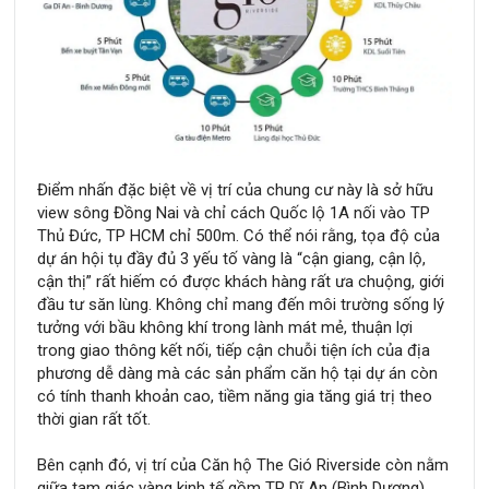
Điểm nhấn đặc biệt về vị trí của chung cư này là sở hữu
view sông Đồng Nai và chỉ cách Quốc lộ 1A nối vào TP
Thủ Đức, TP HCM chỉ 500m. Có thể nói rằng, tọa độ của
dự án hội tụ đầy đủ 3 yếu tố vàng là “cận giang, cận lộ,
cận thị” rất hiếm có được khách hàng rất ưa chuộng, giới
đầu tư săn lùng. Không chỉ mang đến môi trường sống lý
tưởng với bầu không khí trong lành mát mẻ, thuận lợi
trong giao thông kết nối, tiếp cận chuỗi tiện ích của địa
phương dễ dàng mà các sản phẩm căn hộ tại dự án còn
có tính thanh khoản cao, tiềm năng gia tăng giá trị theo
thời gian rất tốt.
Bên cạnh đó, vị trí của Căn hộ The Gió Riverside còn nằm
giữa tam giác vàng kinh tế gồm TP Dĩ An (Bình Dương),