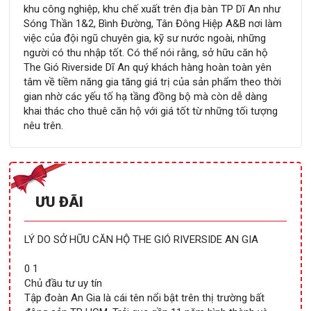
khu công nghiệp, khu chế xuất trên địa bàn TP Dĩ An như
Sóng Thần 1&2, Bình Đường, Tân Đông Hiệp A&B nơi làm
việc của đội ngũ chuyên gia, kỹ sư nước ngoài, những
người có thu nhập tốt. Có thể nói rằng, sở hữu căn hộ
The Gió Riverside Dĩ An quý khách hàng hoàn toàn yên
tâm về tiềm năng gia tăng giá trị của sản phẩm theo thời
gian nhờ các yếu tố hạ tầng đồng bộ mà còn dễ dàng
khai thác cho thuê căn hộ với giá tốt từ những tối tượng
nêu trên.
ƯU ĐÃI
LÝ DO SỞ HỮU CĂN HỘ THE GIÓ RIVERSIDE AN GIA
0 1
Chủ đầu tư uy tín
Tập đoàn An Gia là cái tên nổi bật trên thị trường bất