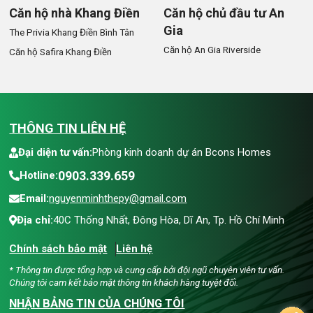
Căn hộ nhà Khang Điền
Căn hộ chủ đầu tư An
Gia
The Privia Khang Điền Bình Tân
Căn hộ An Gia Riverside
Căn hộ Safira Khang Điền
THÔNG TIN LIÊN HỆ
Đại diện tư vấn:
Phòng kinh doanh dự án Bcons Homes
0903.339.659
Hotline:
Email:
nguyenminhthepy@gmail.com
Địa chỉ:
40C Thống Nhất, Đông Hòa, Dĩ An, Tp. Hồ Chí Minh
Chính sách bảo mật
Liên hệ
* Thông tin được tổng hợp và cung cấp bởi đội ngũ chuyên viên tư vấn.
Chúng tôi cam kết bảo mật thông tin khách hàng tuyệt đối.
NHẬN BẢNG TIN CỦA CHÚNG TÔI