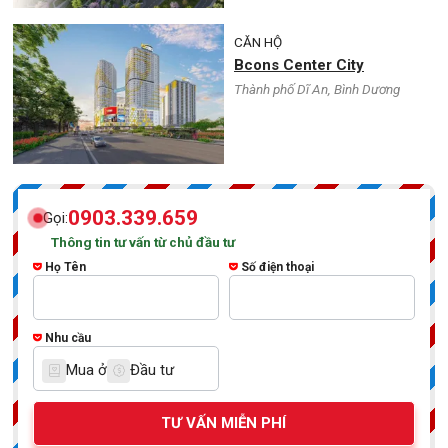
CĂN HỘ
Bcons Center City
Thành phố Dĩ An, Bình Dương
0903.339.659
Gọi:
Thông tin tư vấn từ chủ đầu tư
Họ Tên
Số điện thoại
Nhu cầu
Mua ở
Đầu tư
TƯ VẤN MIỄN PHÍ