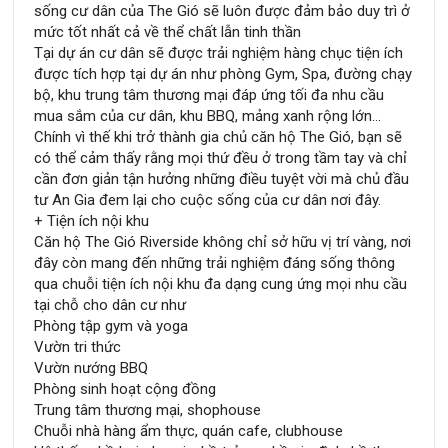
sống cư dân của The Gió sẽ luôn được đảm bảo duy trì ở
mức tốt nhất cả về thể chất lẫn tinh thần
Tại dự án cư dân sẽ được trải nghiệm hàng chục tiện ích
được tích hợp tại dự án như phòng Gym, Spa, đường chạy
bộ, khu trung tâm thương mại đáp ứng tối đa nhu cầu
mua sắm của cư dân, khu BBQ, mảng xanh rộng lớn…
Chính vì thế khi trở thành gia chủ căn hộ The Gió, bạn sẽ
có thể cảm thấy rằng mọi thứ đều ở trong tầm tay và chỉ
cần đơn giản tận hưởng những điều tuyệt vời mà chủ đầu
tư An Gia đem lại cho cuộc sống của cư dân nơi đây.
+ Tiện ích nội khu
Căn hộ The Gió Riverside không chỉ sở hữu vị trí vàng, nơi
đây còn mang đến những trải nghiệm đáng sống thông
qua chuỗi tiện ích nội khu đa dạng cung ứng mọi nhu cầu
tại chỗ cho dân cư như
Phòng tập gym và yoga
Vườn tri thức
Vườn nướng BBQ
Phòng sinh hoạt cộng đồng
Trung tâm thương mại, shophouse
Chuỗi nhà hàng ẩm thực, quán cafe, clubhouse