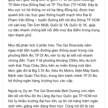
TP Biên Hòa (Đồng Nai) và TP Thủ Đức (TP HCM). Đây là
khu vực có hệ thống cơ sở hạ tầng đồng bộ, được bao
quanh bởi các trục giao thông huyết mạch như Đại lộ
Phạm Văn Đồng – tuyến đường kết nối khu Đông TP HCM
với sân bay Tân Sơn Nhất, Quốc lộ 1A, Quốc lộ 1K…giúp
cư dân nhanh chóng kết nối đến mọi địa điểm trong trung
tâm thành phố.
Như đã phân tích ở phần trên, The Gió Riverside nằm
ngay mặt tiền tuyến đường giao thông quan trọng của
phường Bình An, TP Dĩ An, nên từ dự án kết nối nhanh
chóng đến: Trạm Y tế phường khoảng 250m, khu du lịch
sinh thái Thủy Châu 2km, bến xe miền Đông mới tầm
6km..gần đó là Big C Dĩ An, Siêu thị Metro, Điện Máy Xanh,
Bệnh viện Quận Thủ Đức, trung tâm hành chính TP Dĩ An,
hệ thống ngân hàng, trường học các cấp…
Ngoài ra, Dự án The Gió Riverside Bình Dương còn nằm
liền kề với Khu đô thị Làng đại học Quốc gia TP HCM nơi
hội tụ nhiều trường đại học lớn, uy tín với hàng trăm ngàn
sinh viên, giảng viên đang theo học. Cùng với đó là các