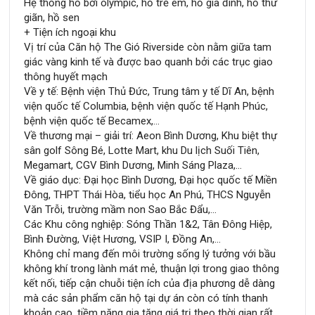
Hệ thống hồ bơi olympic, hồ trẻ em, hồ gia đình, hồ thư
giãn, hồ sen
+ Tiện ích ngoại khu
Vị trí của Căn hộ The Gió Riverside còn nằm giữa tam
giác vàng kinh tế và được bao quanh bởi các trục giao
thông huyết mạch
Về y tế: Bệnh viện Thủ Đức, Trung tâm y tế Dĩ An, bệnh
viện quốc tế Columbia, bệnh viện quốc tế Hạnh Phúc,
bệnh viện quốc tế Becamex,…
Về thương mại – giải trí: Aeon Bình Dương, Khu biệt thự
sân golf Sông Bé, Lotte Mart, khu Du lịch Suối Tiên,
Megamart, CGV Bình Dương, Minh Sáng Plaza,…
Về giáo dục: Đại học Bình Dương, Đại học quốc tế Miền
Đông, THPT Thái Hòa, tiểu học An Phú, THCS Nguyễn
Văn Trỗi, trường mầm non Sao Bắc Đẩu,…
Các Khu công nghiệp: Sóng Thần 1&2, Tân Đông Hiệp,
Bình Đường, Việt Hương, VSIP I, Đồng An,…
Không chỉ mang đến môi trường sống lý tưởng với bầu
không khí trong lành mát mẻ, thuận lợi trong giao thông
kết nối, tiếp cận chuỗi tiện ích của địa phương dễ dàng
mà các sản phẩm căn hộ tại dự án còn có tính thanh
khoản cao, tiềm năng gia tăng giá trị theo thời gian rất