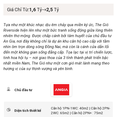
Giá Chỉ Từ:
1,6
Tỷ
2,5
Tỷ
Tựa như một khúc nhạc dịu êm chảy qua miền ký ức, The Gió
Riverside hiện lên như một bức tranh sống động giữa lòng thiên
nhiên thơ mộng. Được chắp cánh bởi tâm huyết của chủ đầu tư
An Gia, nơi đây không chỉ là dự án khu căn hộ cao cấp với tầm
nhìn ôm trọn dòng sông Đồng Nai, mà còn là cánh cửa dẫn lối
đến một không gian sống đẳng cấp. Tọa lạc tại vị trí chiến lược,
tinh hoa hội tụ – nơi giao thoa của 3 tỉnh thành phát triển bậc
nhất miền Nam, The Gió như một cơn gió mát lành mang theo
hương vị của sự thịnh vượng và yên bình.
Chủ đầu tư
Căn hộ 1PN-1WC: 40m2 | Căn hộ 2PN-
Diện tích thiết kế
2WC: 65m2 | Căn hộ 2PN+ : 75m2