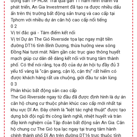
động sản TP HCM. Trải qua gần 11 năm hình thành và
phát triển, An Gia Investment đã tạo ra được nhiều dấu
ấn trên thị trường bất động sản trung và cao cấp tại
Tphcm với nhiều dự án căn hộ cao cấp nổi tiếng
0 2
Vị trí đắc giá - Tâm điểm kết nối
Vị trí Dự án The Gió Riverside tọa lạc ngay mặt tiền
đường DT16 tỉnh Bình Dương, thừa hưởng view sông
Đồng Nai tươi mát. Nằm gần các trục giao thông huyết
mạch giúp cư dân dễ dàng kết nối với trung tâm thành
phố. Có thể nói rằng, tọa độ của dự án hội tụ đầy đủ 3
yếu tố vàng là “cận giang, cận lộ, cận thị” rất hiếm có
được khách hàng rất ưa chuộng, giới đầu tư săn lùng.
0 3
Phân khúc bất động sản cao cấp
The Gió Riverside ngay từ đầu đã được định hình là dự án
căn hộ chung cư thuộc phân khúc cao cấp mới nhất tại
khu vực Dĩ An. Đây chính là “kiệt tác nghệ thuật” được tạo
dựng bởi đội ngũ thi công lành nghề, nhiệt huyết và tràn
đầy kinh nghiệm của Tập đoàn bất động sản An Gia. Căn
hộ chung cư The Gió tọa lạc ngay tại trung tâm hành
chính thành phố Dĩ An trên đường DT16 trực thuộc tỉnh