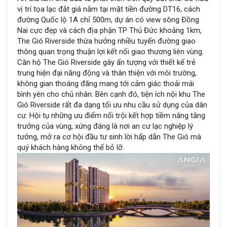
vị trí tọa lạc đắt giá nằm tại mặt tiền đường DT16, cách
đường Quốc lộ 1A chỉ 500m, dự án có view sông Đồng
Nai cực đẹp và cách địa phận TP Thủ Đức khoảng 1km,
The Gió Riverside thừa hưởng nhiều tuyến đường giao
thông quan trọng thuận lợi kết nối giao thương liên vùng.
Căn hộ The Gió Riverside gây ấn tượng với thiết kế trẻ
trung hiện đại năng động và thân thiện với môi trường,
không gian thoáng đãng mang tới cảm giác thoải mái
bình yên cho chủ nhân. Bên cạnh đó, tiện ích nội khu The
Gió Riverside rất đa dạng tối ưu nhu cầu sử dụng của dân
cư. Hội tụ những ưu điểm nổi trội kết hợp tiềm năng tăng
trưởng của vùng, xứng đáng là nơi an cư lạc nghiệp lý
tưởng, mở ra cơ hội đầu tư sinh lời hấp dẫn The Gió mà
quý khách hàng không thể bỏ lỡ.