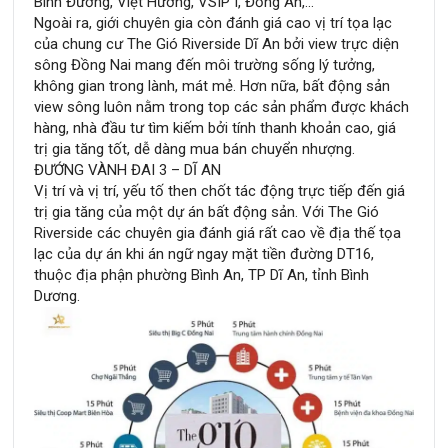
Bình Đường, Việt Hương, VSIP I, Đồng An,…
Ngoài ra, giới chuyên gia còn đánh giá cao vị trí tọa lạc
của chung cư The Gió Riverside Dĩ An bởi view trực diện
sông Đồng Nai mang đến môi trường sống lý tưởng,
không gian trong lành, mát mẻ. Hơn nữa, bất động sản
view sông luôn nằm trong top các sản phẩm được khách
hàng, nhà đầu tư tìm kiếm bởi tính thanh khoản cao, giá
trị gia tăng tốt, dễ dàng mua bán chuyển nhượng.
ĐƯỚNG VÀNH ĐAI 3 – DĨ AN
Vị trí và vị trí, yếu tố then chốt tác động trực tiếp đến giá
trị gia tăng của một dự án bất động sản. Với The Gió
Riverside các chuyên gia đánh giá rất cao về địa thế tọa
lạc của dự án khi án ngữ ngay mặt tiền đường DT16,
thuộc địa phận phường Bình An, TP Dĩ An, tỉnh Bình
Dương.