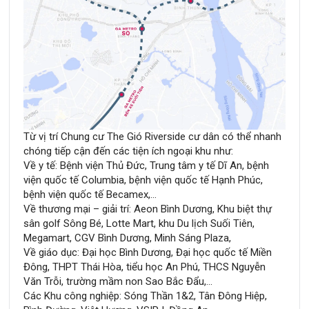
Từ vị trí Chung cư The Gió Riverside cư dân có thể nhanh
chóng tiếp cận đến các tiện ích ngoại khu như:
Về y tế: Bệnh viện Thủ Đức, Trung tâm y tế Dĩ An, bệnh
viện quốc tế Columbia, bệnh viện quốc tế Hạnh Phúc,
bệnh viện quốc tế Becamex,…
Về thương mại – giải trí: Aeon Bình Dương, Khu biệt thự
sân golf Sông Bé, Lotte Mart, khu Du lịch Suối Tiên,
Megamart, CGV Bình Dương, Minh Sáng Plaza,
Về giáo dục: Đại học Bình Dương, Đại học quốc tế Miền
Đông, THPT Thái Hòa, tiểu học An Phú, THCS Nguyễn
Văn Trỗi, trường mầm non Sao Bắc Đẩu,…
Các Khu công nghiệp: Sóng Thần 1&2, Tân Đông Hiệp,