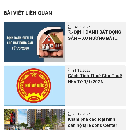
BÀI VIẾT LIÊN QUAN
04
03-2026
🏷️ ĐỊNH DANH BẤT ĐỘNG
SẢN – XU HƯỚNG BẮT
BUỘC CỦA THỊ TRƯỜNG
MỚI
31
12-2025
Cách Tính Thuế Cho Thuê
Nhà Từ 1/1/2026
20
12-2025
Khám phá các loại hình
căn hộ tại Bcons Center