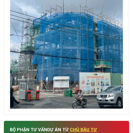
BỘ PHẬN TƯ VẤN
DỰ ÁN TỪ
CHỦ ĐẦU TƯ