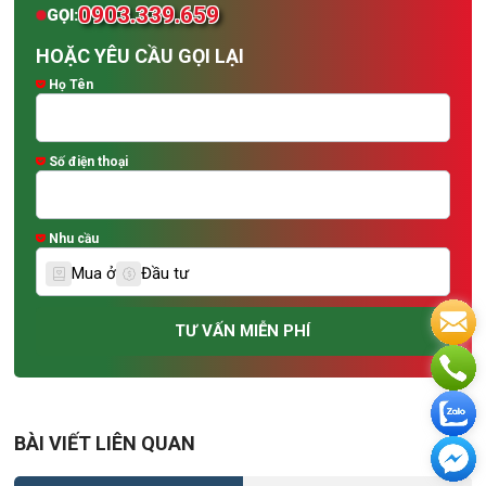
0903.339.659
GỌI:
HOẶC YÊU CẦU GỌI LẠI
Họ Tên
Số điện thoại
Nhu cầu
Mua ở
Đầu tư
TƯ VẤN MIỄN PHÍ
BÀI VIẾT LIÊN QUAN