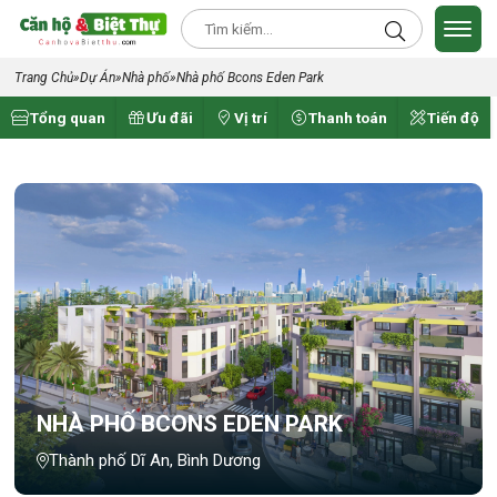
Trang Chủ
»
Dự Án
»
Nhà phố
»
Nhà phố Bcons Eden Park
Tổng quan
Ưu đãi
Vị trí
Thanh toán
Tiến độ
NHÀ PHỐ BCONS EDEN PARK
Thành phố Dĩ An, Bình Dương