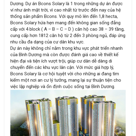
Dương. Dự án Bcons Solary là 1 trong những dự án được
ví như ánh mặt trời, vì cao nhất từ trước đến nay của hệ
thống sản phẩm Bcons. Với quy mô lên đến 1,8 hecta,
Bcons Solary hứa hẹn mang đến không gian sống đẳng
cấp với 4 block ( A – B – C – D ) căn hộ cao 38 – 39 tầng,
cung cấp hơn 1812 căn hộ từ 2 đến 3 phòng ngủ, đáp ứng
nhu cầu đa dạng của cư dân khu vực.
Dự án này không chỉ nằm trong khu vực phát triển nhanh
của Bình Dương mà còn được đánh giá cao về thiết kế
hiện đại và tiện ích vượt trội, giúp cư dân dễ dàng di
chuyển đến các khu vực lân cận. Với mức giá hợp lý,
Bcons Solary là cơ hội tuyệt vời cho những ai đang tìm
kiếm một nơi an cư lý tưởng, mang lại sự thuận tiện cho
việc lập nghiệp và ổn định cuộc sống tại Bình Dương.