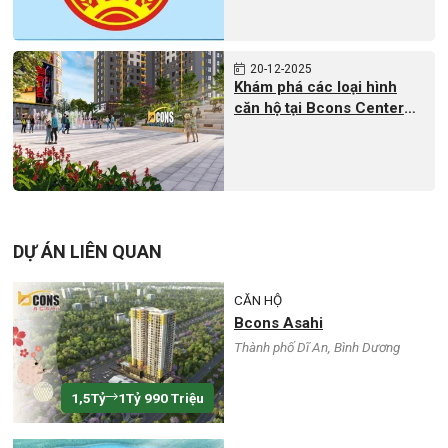
20
12-2025
Khám phá các loại hình
căn hộ tại Bcons Center
City
DỰ ÁN LIÊN QUAN
CĂN HỘ
Bcons Asahi
Thành phố Dĩ An, Bình Dương
1,5Tỷ
1Tỷ 990 Triệu