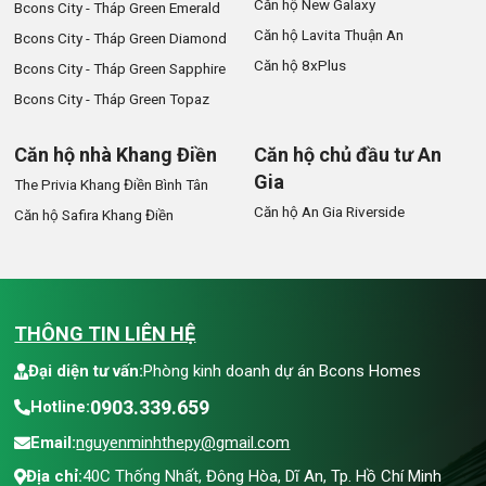
Căn hộ New Galaxy
Bcons City - Tháp Green Emerald
Căn hộ Lavita Thuận An
Bcons City - Tháp Green Diamond
Căn hộ 8xPlus
Bcons City - Tháp Green Sapphire
Bcons City - Tháp Green Topaz
Căn hộ nhà Khang Điền
Căn hộ chủ đầu tư An
Gia
The Privia Khang Điền Bình Tân
Căn hộ An Gia Riverside
Căn hộ Safira Khang Điền
THÔNG TIN LIÊN HỆ
Đại diện tư vấn:
Phòng kinh doanh dự án Bcons Homes
0903.339.659
Hotline:
Email:
nguyenminhthepy@gmail.com
Địa chỉ:
40C Thống Nhất, Đông Hòa, Dĩ An, Tp. Hồ Chí Minh