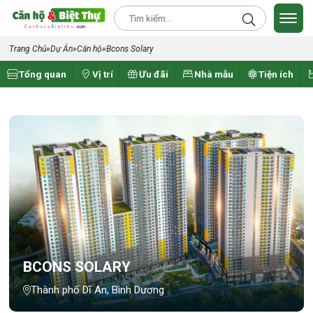
Trang Chủ
»
Dự Án
»
Căn hộ
»
Bcons Solary
Tổng quan
Vị trí
Ưu đãi
Nhà mẫu
Tiện ích
BCONS SOLARY
Thành phố Dĩ An, Bình Dương