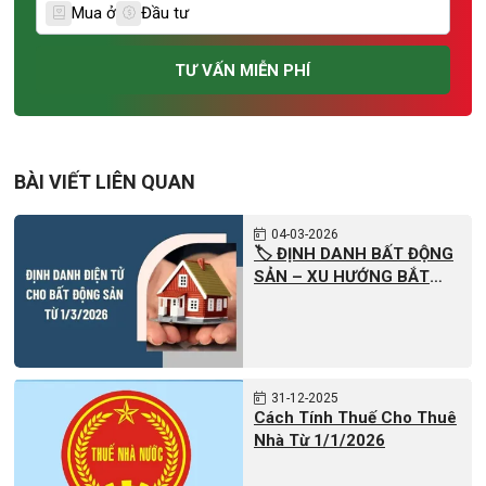
Mua ở
Đầu tư
TƯ VẤN MIỄN PHÍ
BÀI VIẾT LIÊN QUAN
04
03-2026
🏷️ ĐỊNH DANH BẤT ĐỘNG
SẢN – XU HƯỚNG BẮT
BUỘC CỦA THỊ TRƯỜNG
MỚI
31
12-2025
Cách Tính Thuế Cho Thuê
Nhà Từ 1/1/2026