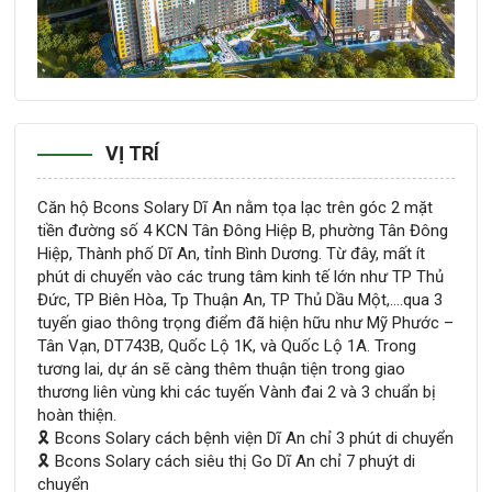
VỊ TRÍ
Căn hộ Bcons Solary Dĩ An nằm tọa lạc trên góc 2 mặt
tiền đường số 4 KCN Tân Đông Hiệp B, phường Tân Đông
Hiệp, Thành phố Dĩ An, tỉnh Bình Dương. Từ đây, mất ít
phút di chuyển vào các trung tâm kinh tế lớn như TP Thủ
Đức, TP Biên Hòa, Tp Thuận An, TP Thủ Dầu Một,….qua 3
tuyến giao thông trọng điểm đã hiện hữu như Mỹ Phước –
Tân Vạn, DT743B, Quốc Lộ 1K, và Quốc Lộ 1A. Trong
tương lai, dự án sẽ càng thêm thuận tiện trong giao
thương liên vùng khi các tuyến Vành đai 2 và 3 chuẩn bị
hoàn thiện.
🎗 Bcons Solary cách bệnh viện Dĩ An chỉ 3 phút di chuyển
🎗 Bcons Solary cách siêu thị Go Dĩ An chỉ 7 phuýt di
chuyển