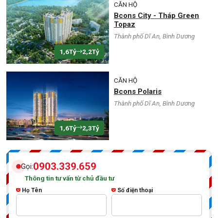
CĂN HỘ
Bcons City - Tháp Green
Topaz
Thành phố Dĩ An, Bình Dương
1,6Tỷ
2,2Tỷ
CĂN HỘ
Bcons Polaris
Thành phố Dĩ An, Bình Dương
1,6Tỷ
2,3Tỷ
0903.339.659
Gọi:
Thông tin tư vấn từ chủ đầu tư
Họ Tên
Số điện thoại