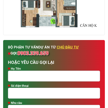
BỘ PHẬN TƯ VẤN
DỰ ÁN TỪ
CHỦ ĐẦU TƯ
0903.339.659
GỌI:
HOẶC YÊU CẦU GỌI LẠI
Họ Tên
Số điện thoại
Nhu cầu