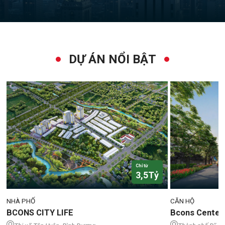
DỰ ÁN NỔI BẬT
Chỉ từ
3,5Tỷ
NHÀ PHỐ
CĂN HỘ
BCONS CITY LIFE
Bcons Center 