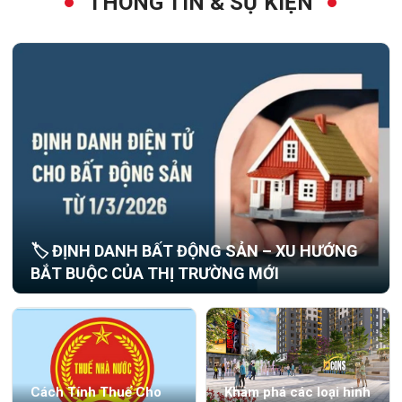
THÔNG TIN & SỰ KIỆN
🏷️ ĐỊNH DANH BẤT ĐỘNG SẢN – XU HƯỚNG
BẮT BUỘC CỦA THỊ TRƯỜNG MỚI
Cách Tính Thuế Cho
Khám phá các loại hình